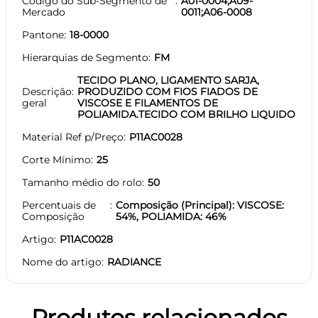
Código do Sub-Segmento de
A01-0004;A09-
Mercado
0011;A06-0008
Pantone
18-0000
Hierarquias de Segmento
FM
TECIDO PLANO, LIGAMENTO SARJA,
Descrição
PRODUZIDO COM FIOS FIADOS DE
geral
VISCOSE E FILAMENTOS DE
POLIAMIDA.TECIDO COM BRILHO LIQUIDO
Material Ref p/Preço
P11AC0028
Corte Mínimo
25
Tamanho médio do rolo
50
Percentuais de
Composição (Principal): VISCOSE:
Composição
54%, POLIAMIDA: 46%
Artigo
P11AC0028
Nome do artigo
RADIANCE
Produtos relacionados