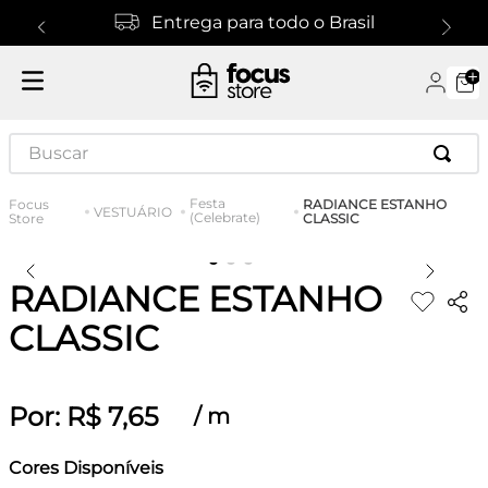
Entrega para todo o Brasil
Buscar
Festa
RADIANCE ESTANHO
VESTUÁRIO
(Celebrate)
CLASSIC
RADIANCE ESTANHO
CLASSIC
Por:
R$
7
,
65
/
m
Cores Disponíveis