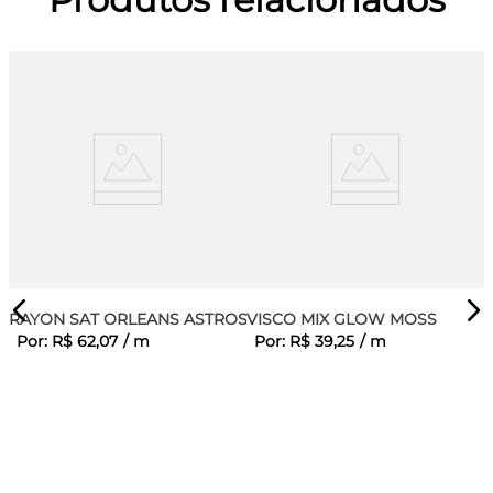
RAYON SAT ORLEANS ASTROS
VISCO MIX GLOW MOSS
Por:
R$
62
,
07
/
m
Por:
R$
39
,
25
/
m