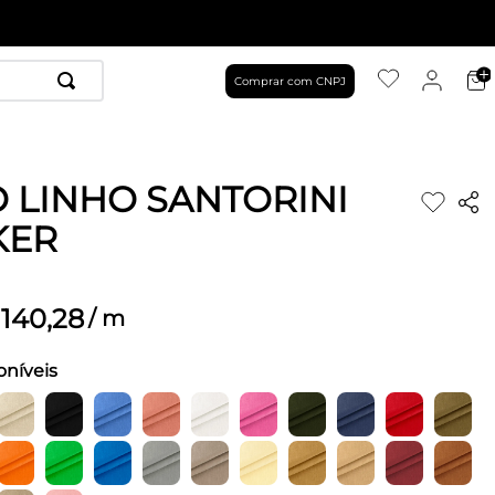
Comprar com CNPJ
 LINHO SANTORINI
KER
140
,
28
/
m
oníveis