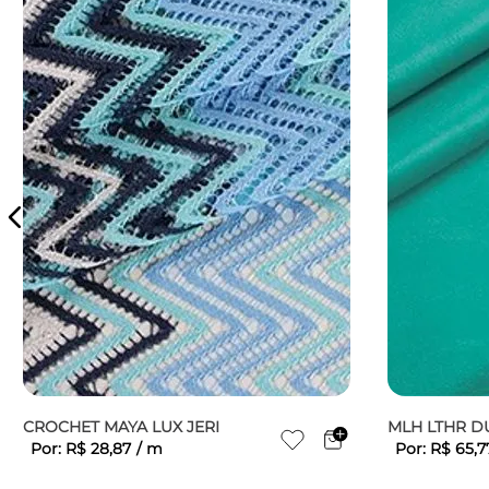
CROCHET MAYA LUX JERI
MLH LTHR D
Por:
R$
28
,
87
/
m
Por:
R$
65
,
7