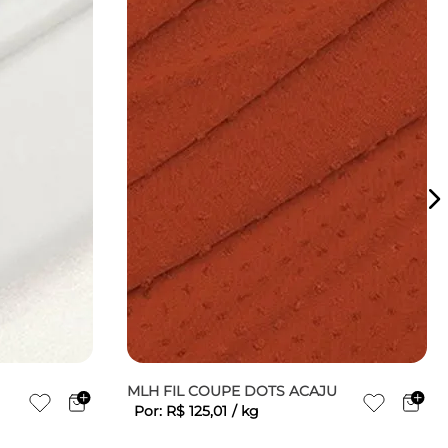
MLH FIL COUPE DOTS ACAJU
Por:
R$
125
,
01
/
kg