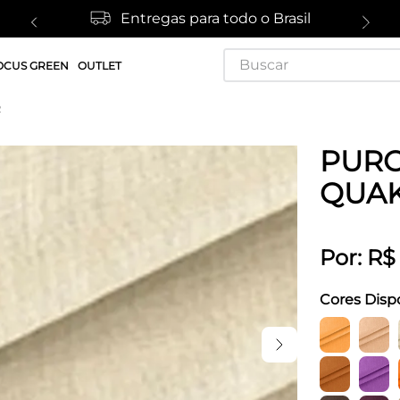
Entregas para todo o Brasil
Buscar
OCUS GREEN
OUTLET
R
PURO
QUA
Por:
R$
Cores Disp