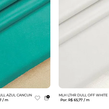
ULL AZUL CANCUN
MLH LTHR DULL OFF WHITE
7
/
m
Por:
R$
65
,
77
/
m