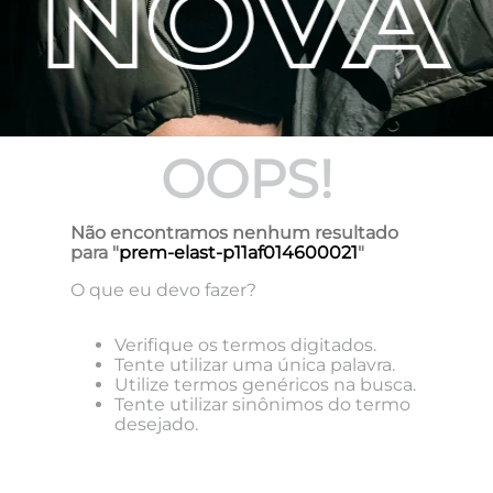
OOPS!
Não encontramos nenhum resultado
para "
prem-elast-p11af014600021
"
O que eu devo fazer?
Verifique os termos digitados.
Tente utilizar uma única palavra.
Utilize termos genéricos na busca.
Tente utilizar sinônimos do termo
desejado.