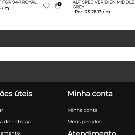
 FGR 94-1 ROYAL
ALF SPEC VERIDIEN MIDDLE
GREY
4
/
m
Por:
R$
26
,
13
/
m
ões úteis
Minha conta
r
Minha conta
ca de entrega
Meus pedidos
Atendimento
gamento