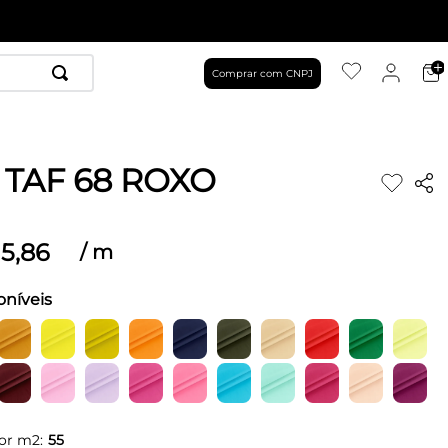
Comprar com CNPJ
 TAF 68 ROXO
5
,
86
/
m
oníveis
or m2:
55