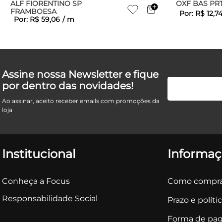
ALF FIORENTINO SP
OXF BAS PRT
FRAMBOESA
Por:
R$
12
,
7
Por:
R$
59
,
06
/
m
Assine nossa Newsletter e fique
por dentro das novidades!
Ao assinar, aceito receber emails com promoções da
loja
Institucional
Informaç
Conheça a Focus
Como compra
Responsabilidade Social
Prazo e políti
Forma de pa