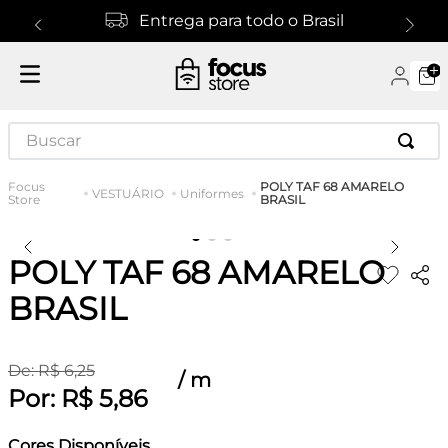
Entrega para todo o Brasil
Buscar
POLY TAF 68 AMARELO
VESTUÁRIO
Uniformes
BRASIL
POLY TAF 68 AMARELO
BRASIL
De:
R$
6
,
25
/
m
Por:
R$
5
,
86
Cores Disponíveis