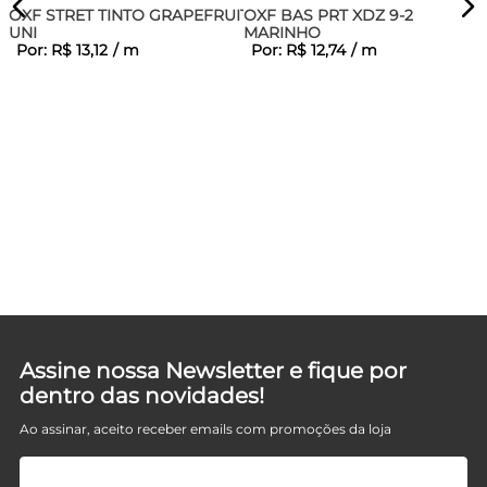
OXF STRET TINTO GRAPEFRUIT
OXF BAS PRT XDZ 9-2
UNI
MARINHO
Por:
R$
13
,
12
/
m
Por:
R$
12
,
74
/
m
O
D
Assine nossa Newsletter e fique por
dentro das novidades!
Ao assinar, aceito receber emails com promoções da loja