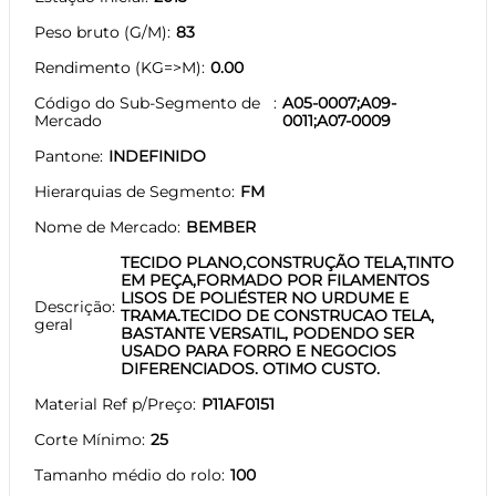
Peso bruto (G/M)
83
Rendimento (KG=>M)
0.00
Código do Sub-Segmento de
A05-0007;A09-
Mercado
0011;A07-0009
Pantone
INDEFINIDO
Hierarquias de Segmento
FM
Nome de Mercado
BEMBER
TECIDO PLANO,CONSTRUÇÃO TELA,TINTO
EM PEÇA,FORMADO POR FILAMENTOS
LISOS DE POLIÉSTER NO URDUME E
Descrição
TRAMA.TECIDO DE CONSTRUCAO TELA,
geral
BASTANTE VERSATIL, PODENDO SER
USADO PARA FORRO E NEGOCIOS
DIFERENCIADOS. OTIMO CUSTO.
Material Ref p/Preço
P11AF0151
Corte Mínimo
25
Tamanho médio do rolo
100