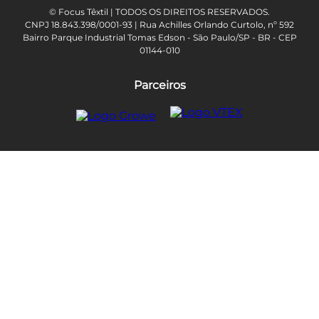
© Focus Têxtil | TODOS OS DIREITOS RESERVADOS.
CNPJ 18.843.398/0001-93 | Rua Achilles Orlando Curtolo, nº 592
Bairro Parque Industrial Tomas Edson - São Paulo/SP - BR - CEP
01144-010
Parceiros