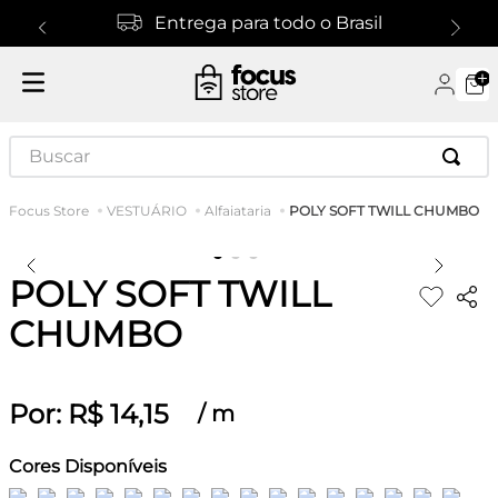
Entrega para todo o Brasil
Buscar
POLY SOFT TWILL CHUMBO
VESTUÁRIO
Alfaiataria
POLY SOFT TWILL
CHUMBO
Por:
R$
14
,
15
/
m
Cores Disponíveis