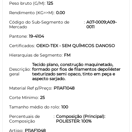
Peso bruto (G/M)
125
Rendimento (KG=>M)
0.00
Código do Sub-Segmento de
A07-0009;A09-
Mercado
0011
Pantone
19-4104
Certificados
OEKO-TEX - SEM QUÍMICOS DANOSO
Hierarquias de Segmento
FM
Tecido plano, construção maquinetado,
Descrição
formado por fios de filamentos depoliéster
geral
texturizado semi opaco, tinto em peça e
aspecto sarjado.
Material Ref p/Preço
P11AF1048
Corte Mínimo
25
Tamanho médio do rolo
100
Percentuais de
Composição (Principal):
Composição
POLIESTER: 100%
Artigo
P11AF1048