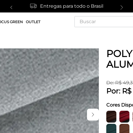
Entregas para todo o Brasil
Buscar
OCUS GREEN
OUTLET
POLY
ALUM
De:
R$
49
,
3
Por:
R$
Cores Disp