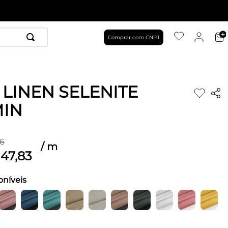
Comprar com CNPJ
 LINEN SELENITE
IN
6
/
m
47
,
83
oníveis