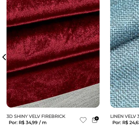
3D SHINY VELV FIREBRICK
LINEN VELV 
Por:
R$
34
,
99
/
m
Por:
R$
24
,
6