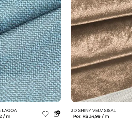
3 LAGOA
3D SHINY VELV SISAL
2
/
m
Por:
R$
34
,
99
/
m