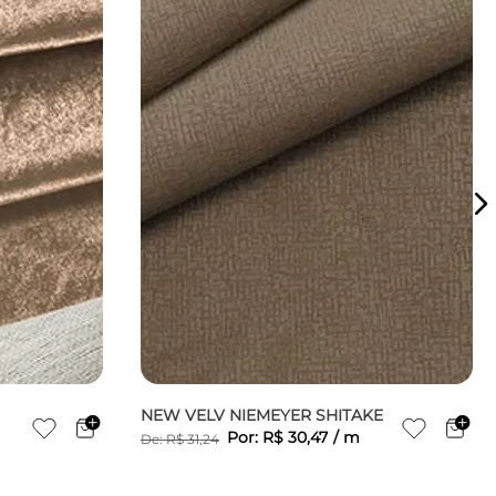
NEW VELV NIEMEYER SHITAKE
Por:
R$
30
,
47
/
m
De:
R$
31
,
24