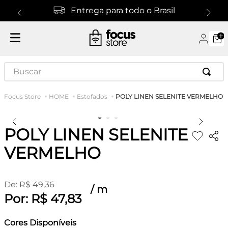
Entrega para todo o Brasil
Buscar
POLY LINEN SELENITE VERMELHO
HOME
Estofados
POLY LINEN SELENITE
VERMELHO
De:
R$
49
,
36
/
m
Por:
R$
47
,
83
Cores Disponíveis