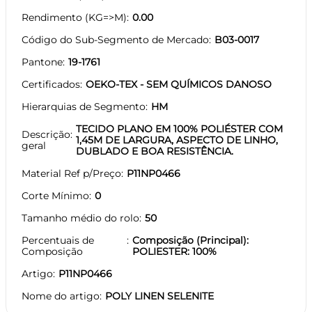
Rendimento (KG=>M)
0.00
Código do Sub-Segmento de Mercado
B03-0017
Pantone
19-1761
Certificados
OEKO-TEX - SEM QUÍMICOS DANOSO
Hierarquias de Segmento
HM
TECIDO PLANO EM 100% POLIÉSTER COM
Descrição
1,45M DE LARGURA, ASPECTO DE LINHO,
geral
DUBLADO E BOA RESISTÊNCIA.
Material Ref p/Preço
P11NP0466
Corte Mínimo
0
Tamanho médio do rolo
50
Percentuais de
Composição (Principal):
Composição
POLIESTER: 100%
Artigo
P11NP0466
Nome do artigo
POLY LINEN SELENITE