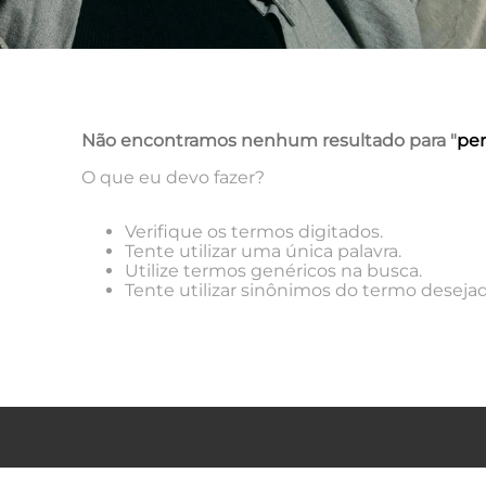
Não encontramos nenhum resultado para "
per
O que eu devo fazer?
Verifique os termos digitados.
Tente utilizar uma única palavra.
Utilize termos genéricos na busca.
Tente utilizar sinônimos do termo desejad