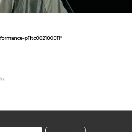
formance-p11tc002100011
"
o.