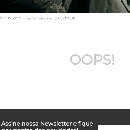
performance-p11tc002100011
OOPS!
Assine nossa Newsletter e fique