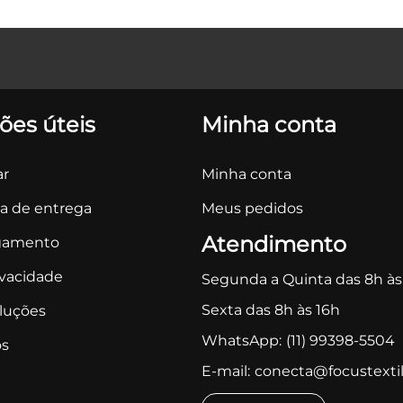
ões úteis
Minha conta
r
Minha conta
ca de entrega
Meus pedidos
Atendimento
gamento
ivacidade
Segunda a Quinta das 8h às
Sexta das 8h às 16h
oluções
WhatsApp:
(11) 99398-5504
s
E-mail:
conecta@focustextil