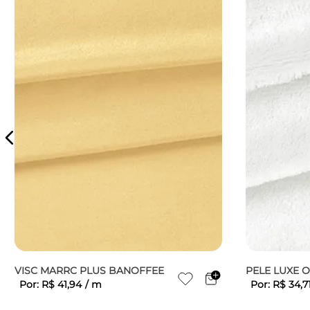
VISC MARRC PLUS BANOFFEE
PELE LUXE 
Por:
R$
41
,
94
/
m
Por:
R$
34
,
7