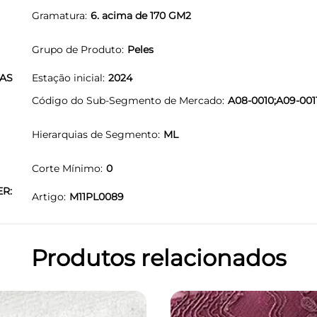
Gramatura
6. acima de 170 GM2
Grupo de Produto
Peles
LAS
Estação inicial
2024
Código do Sub-Segmento de Mercado
A08-0010;A09-001
Hierarquias de Segmento
ML
Corte Mínimo
0
ER:
Artigo
M11PL0089
Produtos relacionados