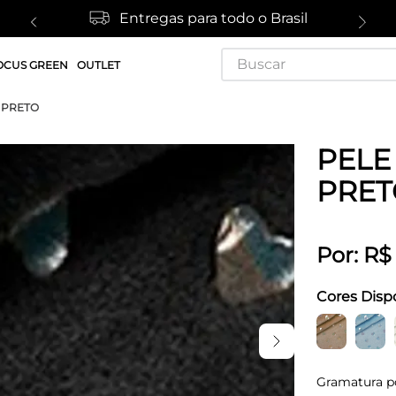
Entregas para todo o Brasil
Buscar
OCUS GREEN
OUTLET
 PRETO
PELE
PRET
Por:
R$
Cores Disp
Gramatura p