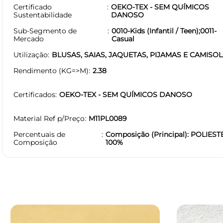
Certificado
OEKO-TEX - SEM QUÍMICOS
Sustentabilidade
DANOSO
Sub-Segmento de
0010-Kids (Infantil / Teen);0011-
Mercado
Casual
Utilização
BLUSAS, SAIAS, JAQUETAS, PIJAMAS E CAMISO
Rendimento (KG=>M)
2.38
Certificados
OEKO-TEX - SEM QUÍMICOS DANOSO
Material Ref p/Preço
M11PL0089
Percentuais de
Composição (Principal): POLIEST
Composição
100%