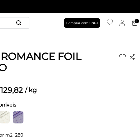
Comprar com CNPJ
 ROMANCE FOIL
O
129
,
82
/
kg
oníveis
or m2:
280