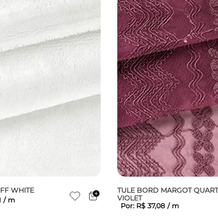
OFF WHITE
TULE BORD MARGOT QUAR
VIOLET
1
/
m
Por:
R$
37
,
08
/
m