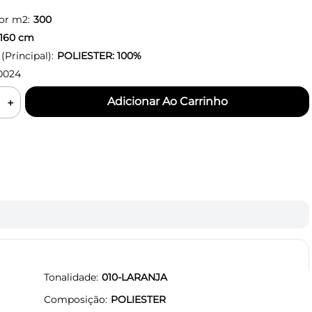
or m2:
300
160
cm
Principal):
POLIESTER: 100%
0024
＋
Tonalidade
010-LARANJA
Composição
POLIESTER