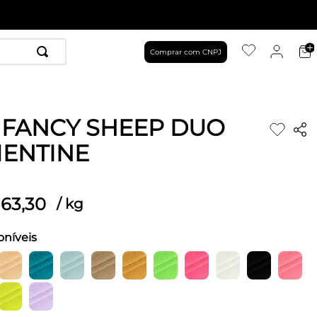
Comprar com CNPJ
 FANCY SHEEP DUO
ENTINE
63
,
30
/
kg
oníveis