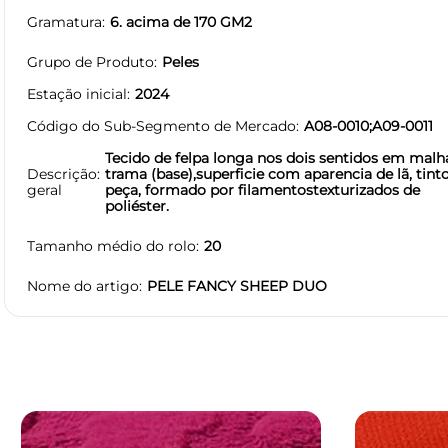
Gramatura
6. acima de 170 GM2
Grupo de Produto
Peles
Estação inicial
2024
Código do Sub-Segmento de Mercado
A08-0010;A09-0011
Tecido de felpa longa nos dois sentidos em malh
Descrição
trama (base),superficie com aparencia de lã, tin
geral
peça, formado por filamentostexturizados de
poliéster.
Tamanho médio do rolo
20
Nome do artigo
PELE FANCY SHEEP DUO