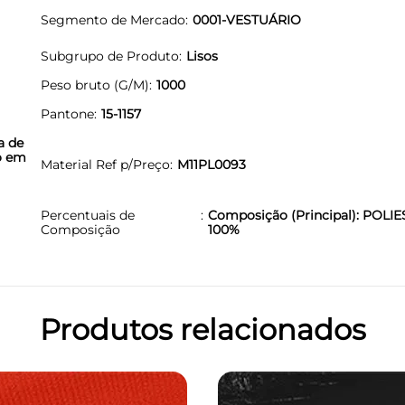
Segmento de Mercado
0001-VESTUÁRIO
Subgrupo de Produto
Lisos
Peso bruto (G/M)
1000
Pantone
15-1157
a de
to em
Material Ref p/Preço
M11PL0093
Percentuais de
Composição (Principal): POLIE
Composição
100%
Produtos relacionados