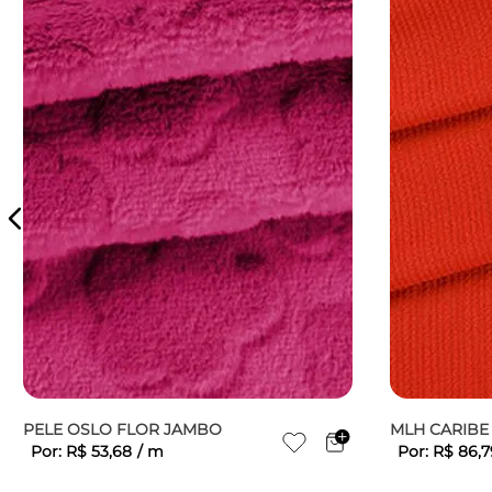
PELE OSLO FLOR JAMBO
MLH CARIB
Por:
R$
53
,
68
/
m
Por:
R$
86
,
7