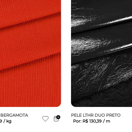
E BERGAMOTA
PELE LTHR DUO PRETO
9
/
kg
Por:
R$
130
,
39
/
m