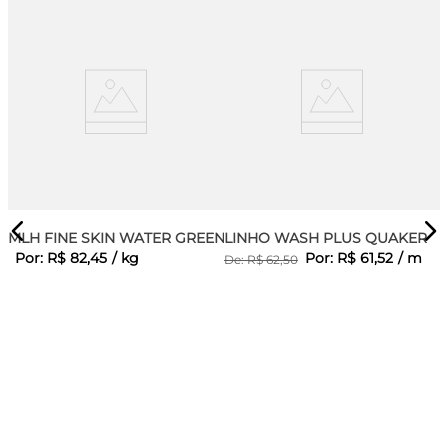
MLH FINE SKIN WATER GREEN
LINHO WASH PLUS QUAKER
Por:
R$
82
,
45
/
kg
Por:
R$
61
,
52
/
m
De:
R$
62
,
50
A
D