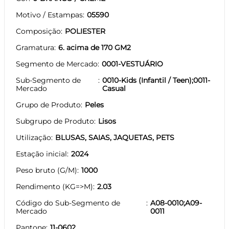
Motivo / Estampas
05590
Composição
POLIESTER
Gramatura
6. acima de 170 GM2
Segmento de Mercado
0001-VESTUÁRIO
Sub-Segmento de
0010-Kids (Infantil / Teen);0011-
Mercado
Casual
Grupo de Produto
Peles
Subgrupo de Produto
Lisos
Utilização
BLUSAS, SAIAS, JAQUETAS, PETS
Estação inicial
2024
Peso bruto (G/M)
1000
Rendimento (KG=>M)
2.03
Código do Sub-Segmento de
A08-0010;A09-
Mercado
0011
Pantone
11-0602