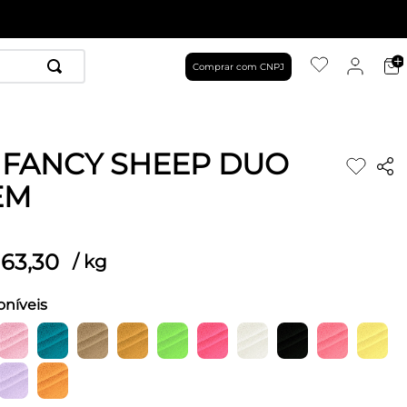
Comprar com CNPJ
 FANCY SHEEP DUO
EM
63
,
30
/
kg
oníveis