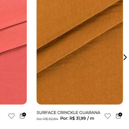
SURFACE CRINCKLE GUARANA
Por:
R$
31
,
99
/
m
De:
R$
32
,
84