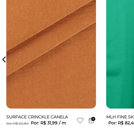
SURFACE CRINCKLE CANELA
MLH FINE S
Por:
R$
31
,
99
/
m
Por:
R$
82
,
4
De:
R$
32
,
84