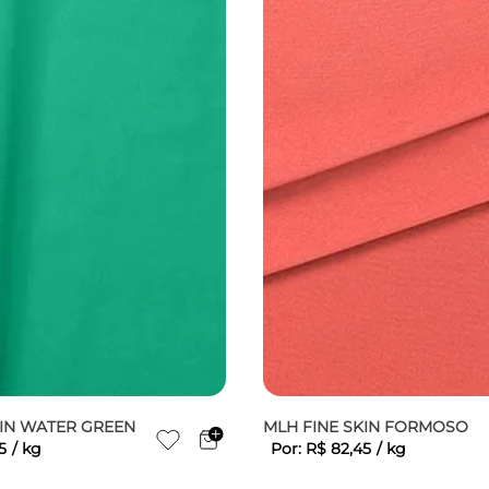
KIN WATER GREEN
MLH FINE SKIN FORMOSO
5
/
kg
Por:
R$
82
,
45
/
kg