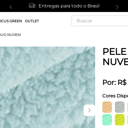
Entregas para todo o Brasil
Buscar
OCUS GREEN
OUTLET
 DUO NUVEM
PELE
NUV
Por:
R$
Cores Disp