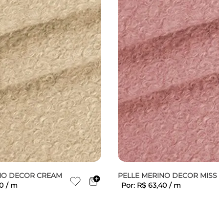
NO DECOR CREAM
PELLE MERINO DECOR MISS
0
/
m
Por:
R$
63
,
40
/
m