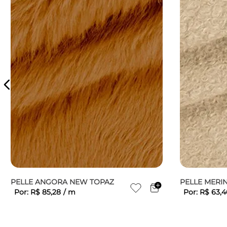
PELLE ANGORA NEW TOPAZ
PELLE MERI
Por:
R$
85
,
28
/
m
Por:
R$
63
,
4