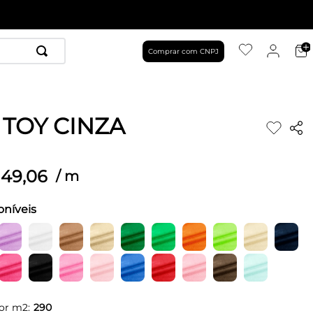
Comprar com CNPJ
 TOY CINZA
49
,
06
/
m
oníveis
or m2:
290