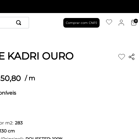
Comprar com CNPJ
E KADRI OURO
50
,
80
/
m
oníveis
or m2:
283
130
cm