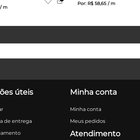
Por:
R$
58
,
65
/
m
/
m
ões úteis
Minha conta
r
Minha conta
ca de entrega
Meus pedidos
Atendimento
gamento