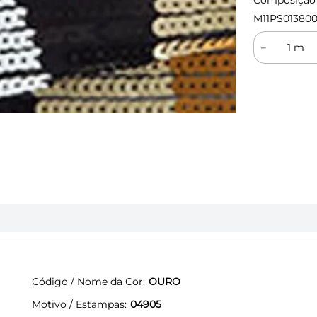
Composição (
M11PS013800
－
Código / Nome da Cor
OURO
Motivo / Estampas
04905