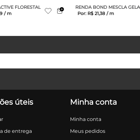
ACTIVE FLORESTAL
RENDA BOND MESCLA GEL
9
/
m
Por:
R$
21
,
38
/
m
ões úteis
Minha conta
r
Minha conta
ca de entrega
Meus pedidos