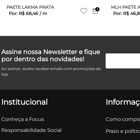
PAETE LAKMA PRATA
MLH PAETE 
Por:
R$
68
,
46
/
m
Por:
R$
46
,
8
Assine nossa Newsletter e fique
por dentro das novidades!
Ao assinar, aceito receber emails com promoções da
loja
Institucional
Informaç
Conheça a Focus
Como compra
Responsabilidade Social
Prazo e políti