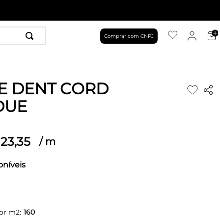
Comprar com CNPJ
E DENT CORD
DUE
23
,
35
/
m
oníveis
or m2:
160