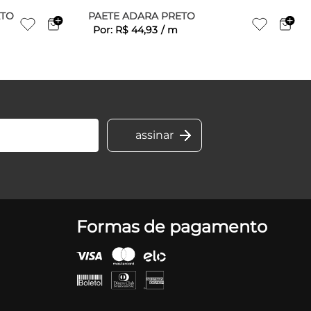
ATO
PAETE ADARA PRETO
Por:
R$
44
,
93
/
m
Formas de pagamento