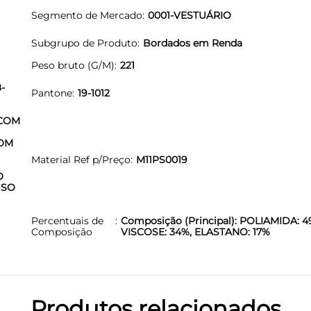
Segmento de Mercado
0001-VESTUÁRIO
Subgrupo de Produto
Bordados em Renda
Peso bruto (G/M)
221
-
Pantone
19-1012
 COM
COM
Material Ref p/Preço
M11PS0019
O
USO
Percentuais de
Composição (Principal): POLIAMIDA: 4
Composição
VISCOSE: 34%, ELASTANO: 17%
Produtos relacionados