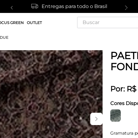
Entregas para todo o Brasil
Buscar
OCUS GREEN
OUTLET
NDUE
PAET
FON
Por:
R$
Cores Disp
Gramatura p