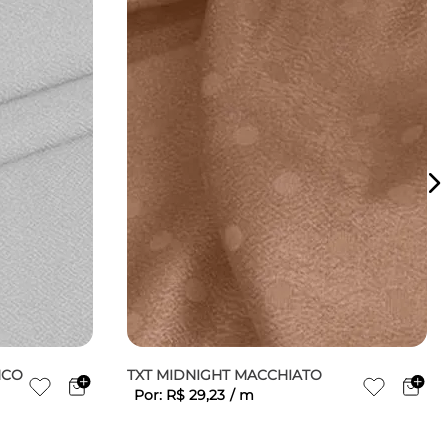
NCO
TXT MIDNIGHT MACCHIATO
Por:
R$
29
,
23
/
m