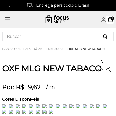
Entrega para todo o Brasil
Buscar
OXF MLG NEW TABACO
VESTUÁRIO
Alfaiataria
OXF MLG NEW TABACO
Por:
R$
19
,
62
/
m
Cores Disponíveis