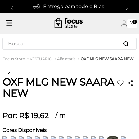
Entrega para todo o Brasil
Buscar
OXF MLG NEW SAARA NEW
VESTUÁRIO
Alfaiataria
OXF MLG NEW SAARA
NEW
Por:
R$
19
,
62
/
m
Cores Disponíveis