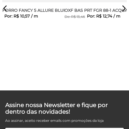
FORRO FANCY 5 ALLURE BLUE
OXF BAS PRT FGR 88-1 ACQUA
Por:
R$
10
,
57
/
m
Por:
R$
12
,
74
/
m
De:
R$
13
,
46
Assine nossa Newsletter e fique por
dentro das novidades!
Ao assinar, aceito receber emails com promoções da loja