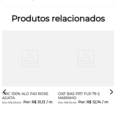
Produtos relacionados
TRIC 100% ALG F40 ROSE
OXF BAS PRT FLR 79-2
AGATA
MARINHO
Por:
R$
31
,
13
/
m
Por:
R$
12
,
74
/
m
De:
R$
33
,
04
De:
R$
13
,
46