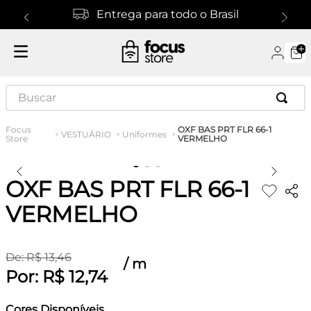
Entrega para todo o Brasil
Buscar
OXF BAS PRT FLR 66-1
VESTUÁRIO
Uniformes
VERMELHO
OXF BAS PRT FLR 66-1
VERMELHO
De:
R$
13
,
46
/
m
Por:
R$
12
,
74
Cores Disponíveis