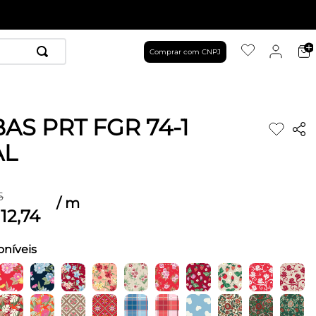
Comprar com CNPJ
AS PRT FGR 74-1
AL
6
/
m
12
,
74
oníveis