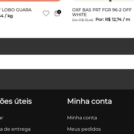
W LOBO GUARA
OXF BAS PRT FGR 96-2 OFF
WHITE
64
/
kg
Por:
R$
12
,
74
/
m
De:
R$
13
,
46
ões úteis
Minha conta
r
Minha conta
ca de entrega
Meus pedidos