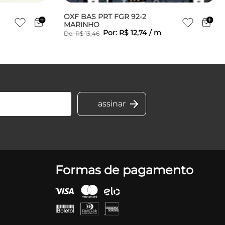
OXF BAS PRT FGR 92-2
MARINHO
Por:
R$
12
,
74
/
m
De:
R$
13
,
46
Formas de pagamento