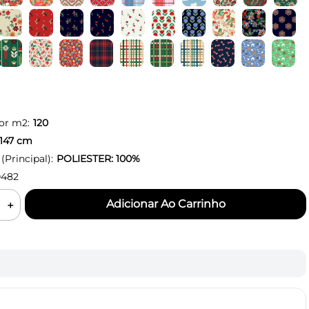
or m2:
120
147
cm
Principal):
POLIESTER: 100%
0482
＋