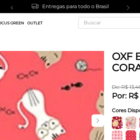
Entregas para todo o Brasil
Buscar
OCUS GREEN
OUTLET
OXF B
COR
De:
R$
13
,
4
Por:
R$
Cores Disp