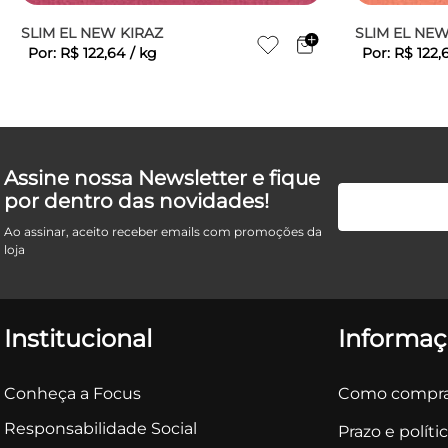
SLIM EL NEW KIRAZ
SLIM EL NE
Por:
R$
122
,
64
/
kg
Por:
R$
122
,
Assine nossa Newsletter e fique
por dentro das novidades!
Ao assinar, aceito receber emails com promoções da
loja
Institucional
Informaç
Conheça a Focus
Como compra
Responsabilidade Social
Prazo e políti