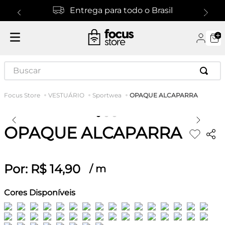
Entrega para todo o Brasil
Buscar
OPAQUE ALCAPARRA
VESTUÁRIO
Sportwea
OPAQUE ALCAPARRA
Por:
R$
14
,
90
/
m
Cores Disponíveis