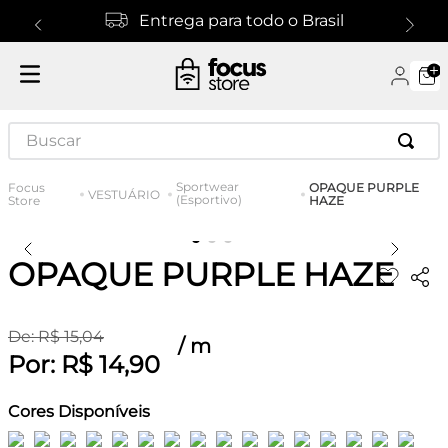
Entrega para todo o Brasil
Buscar
Sportwear
OPAQUE PURPLE
VESTUÁRIO
(Esportivo)
HAZE
OPAQUE PURPLE HAZE
De:
R$
15
,
04
/
m
Por:
R$
14
,
90
Cores Disponíveis