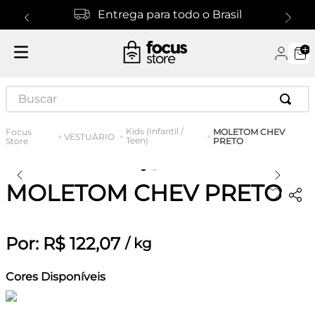
Entrega para todo o Brasil
Buscar
Kids (Infantil /
MOLETOM CHEV
VESTUÁRIO
Teen)
PRETO
MOLETOM CHEV PRETO
Por:
R$
122
,
07
/
kg
Cores Disponíveis