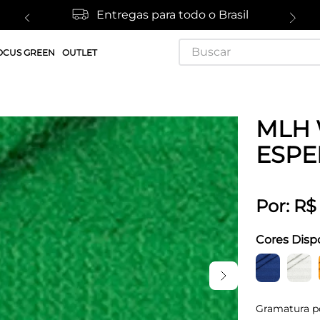
Entregas para todo o Brasil
Buscar
OCUS GREEN
OUTLET
MLH
ESPE
Por:
R$
Cores Disp
Gramatura p