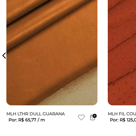
MLH LTHR DULL GUARANA
MLH FIL CO
Por:
R$
65
,
77
/
m
Por:
R$
125
,
0