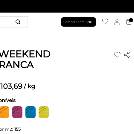
Comprar com CNPJ
 WEEKEND
RANCA
103
,
69
/
kg
oníveis
or m2:
155