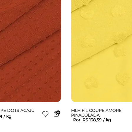
UPE DOTS ACAJU
MLH FIL COUPE AMORE
PINACOLADA
1
/
kg
Por:
R$
138
,
59
/
kg