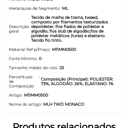
Hierarquias de Segmento
ML
Tecido de malha de trama, tweed,
composto por filamentos texturizados
Descrição
depoliéster, fios fiados de poliéster e
geral
algodão, fios slub de algodão,fios de
poliéster metálicos (lurex) e elastano.
Tecido fio tinto.
Material Ref p/Preço
M11MM0500
Corte Mínimo
0
Tamanho médio do rolo
25
Percentuais
Composição (Principal): POLIESTER:
de
73%, ALGODÃO: 26%, ELASTANO: 1%
Composição
Artigo
M11MM0500
Nome do artigo
MLH TWD MONACO
Produtos relacionados