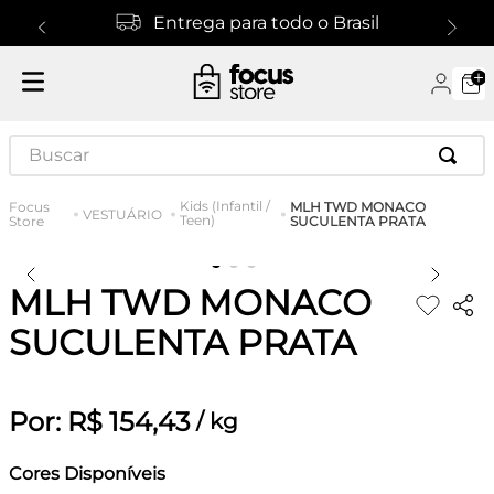
Entrega para todo o Brasil
Buscar
Kids (Infantil /
MLH TWD MONACO
VESTUÁRIO
Teen)
SUCULENTA PRATA
MLH TWD MONACO
SUCULENTA PRATA
Por:
R$
154
,
43
/
kg
Cores Disponíveis