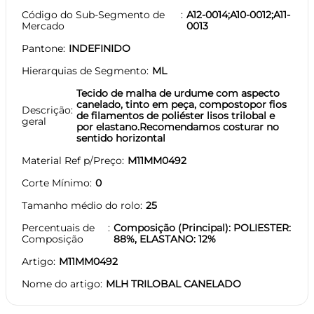
Código do Sub-Segmento de
A12-0014;A10-0012;A11-
Mercado
0013
Pantone
INDEFINIDO
Hierarquias de Segmento
ML
Tecido de malha de urdume com aspecto
canelado, tinto em peça, compostopor fios
Descrição
de filamentos de poliéster lisos trilobal e
geral
por elastano.Recomendamos costurar no
sentido horizontal
Material Ref p/Preço
M11MM0492
Corte Mínimo
0
Tamanho médio do rolo
25
Percentuais de
Composição (Principal): POLIESTER:
Composição
88%, ELASTANO: 12%
Artigo
M11MM0492
Nome do artigo
MLH TRILOBAL CANELADO