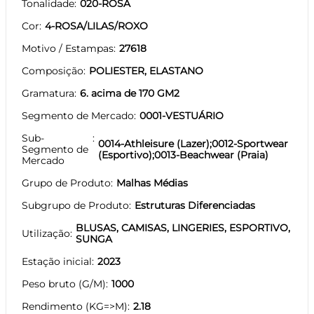
Tonalidade
020-ROSA
Cor
4-ROSA/LILAS/ROXO
Motivo / Estampas
27618
Composição
POLIESTER, ELASTANO
Gramatura
6. acima de 170 GM2
Segmento de Mercado
0001-VESTUÁRIO
Sub-
0014-Athleisure (Lazer);0012-Sportwear
Segmento de
(Esportivo);0013-Beachwear (Praia)
Mercado
Grupo de Produto
Malhas Médias
Subgrupo de Produto
Estruturas Diferenciadas
BLUSAS, CAMISAS, LINGERIES, ESPORTIVO,
Utilização
SUNGA
Estação inicial
2023
Peso bruto (G/M)
1000
Rendimento (KG=>M)
2.18