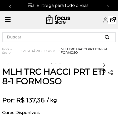
Entrega para todo o Brasil
Buscar
MLH TRC HACCI PRT ETN 8-1
VESTUÁRIO
Casual
FORMOSO
MLH TRC HACCI PRT ETN
8-1 FORMOSO
Por:
R$
137
,
36
/
kg
Cores Disponíveis