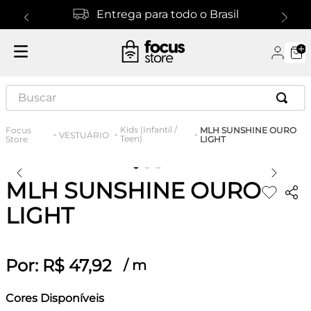
Entrega para todo o Brasil
Buscar
Kids (Infantil /
MLH SUNSHINE OURO
VESTUÁRIO
Teen)
LIGHT
MLH SUNSHINE OURO
LIGHT
Por:
R$
47
,
92
/
m
Cores Disponíveis