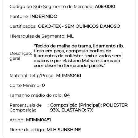
Código do Sub-Segmento de Mercado
A08-0010
Pantone
INDEFINIDO
Certificados
OEKO-TEX - SEM QUÍMICOS DANOSO
Hierarquias de Segmento
ML
"Tecido de malha de trama, ligamento rib,
tinto em peça, composto porfios de
Descrição
filamentos de poliéster texturizados semi
geral
opacos e por elastano.Malha estampada
com desenho lembrando paetês."
Material Ref p/Preço
M11MM0481
Corte Mínimo
0
Tamanho médio do rolo
84
Percentuais de
Composição (Principal): POLIESTER:
Composição
93%, ELASTANO: 7%
Artigo
M11MM0481
Nome do artigo
MLH SUNSHINE