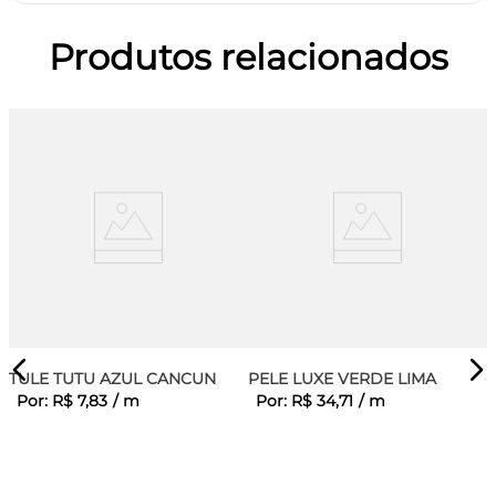
Produtos relacionados
TULE TUTU AZUL CANCUN
PELE LUXE VERDE LIMA
Por:
R$
7
,
83
/
m
Por:
R$
34
,
71
/
m