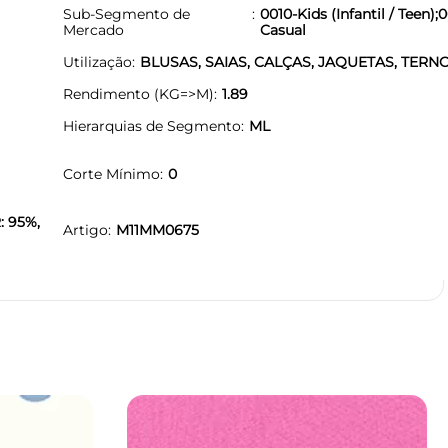
Sub-Segmento de
0010-Kids (Infantil / Teen);0
Mercado
Casual
Utilização
BLUSAS, SAIAS, CALÇAS, JAQUETAS, TERN
Rendimento (KG=>M)
1.89
Hierarquias de Segmento
ML
Corte Mínimo
0
: 95%,
Artigo
M11MM0675