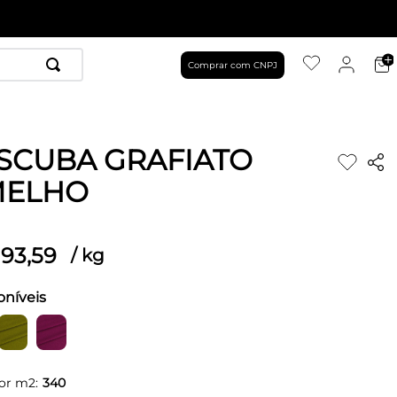
Comprar com CNPJ
SCUBA GRAFIATO
MELHO
93
,
59
/
kg
oníveis
or m2:
340