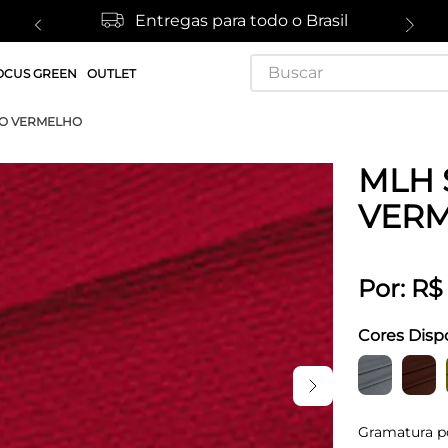
Entregas para todo o Brasil
Buscar
OCUS GREEN
OUTLET
TO VERMELHO
MLH 
VER
Por:
R$
Cores Disp
Gramatura p