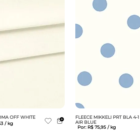
OMA OFF WHITE
FLEECE MIKKELI PRT BLA 4-1
AIR BLUE
33
/
kg
Por:
R$
75
,
95
/
kg