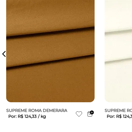
SUPREME ROMA DEMERARA
SUPREME R
Por:
R$
124
,
33
/
kg
Por:
R$
124
,