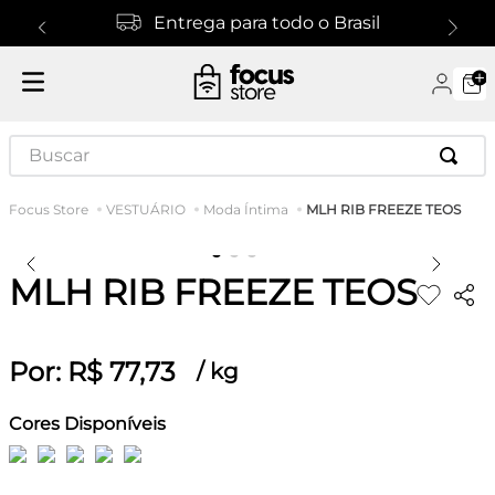
Entrega para todo o Brasil
Buscar
MLH RIB FREEZE TEOS
VESTUÁRIO
Moda Íntima
MLH RIB FREEZE TEOS
Por:
R$
77
,
73
/
kg
Cores Disponíveis