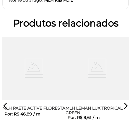
Nome do artigo
MLH RIB FOIL
Produtos relacionados
MLH PAETE ACTIVE FLORESTAL
MLH LEMAN LUX TROPICAL
GREEN
Por:
R$
46
,
89
/
m
Por:
R$
9
,
61
/
m