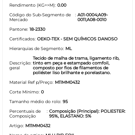
Rendimento (KG=>M)
0.00
Código do Sub-Segmento de
A01-0004;A09-
Mercado
0011;A08-0010
Pantone
18-2330
Certificados
OEKO-TEX - SEM QUÍMICOS DANOSO
Hierarquias de Segmento
ML
Tecido de malha de trama, ligamento rib,
Descrição
tinto em peça e estampado comfoil,
geral
composto por fios de filamentos de
poliéster liso brilhante e porelastano.
Material Ref p/Preço
M11MM0432
Corte Mínimo
0
Tamanho médio do rolo
95
Percentuais de
Composição (Principal): POLIESTER:
Composição
95%, ELASTANO: 5%
Artigo
M11MM0432