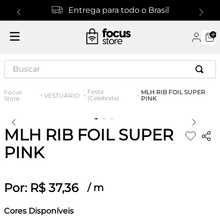
Entrega para todo o Brasil
Buscar
Festa
MLH RIB FOIL SUPER
VESTUÁRIO
(Celebrate)
PINK
MLH RIB FOIL SUPER
PINK
Por:
R$
37
,
36
/
m
Cores Disponíveis