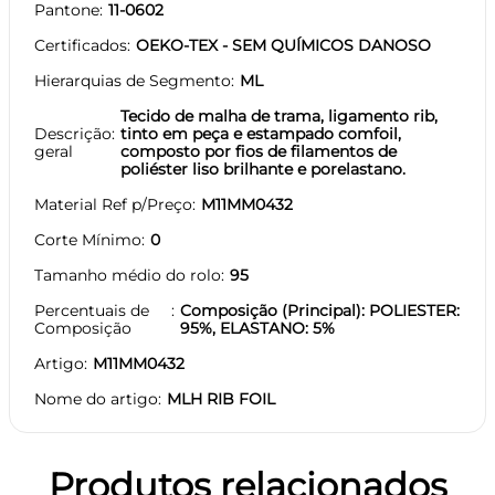
Pantone
11-0602
Certificados
OEKO-TEX - SEM QUÍMICOS DANOSO
Hierarquias de Segmento
ML
Tecido de malha de trama, ligamento rib,
Descrição
tinto em peça e estampado comfoil,
geral
composto por fios de filamentos de
poliéster liso brilhante e porelastano.
Material Ref p/Preço
M11MM0432
Corte Mínimo
0
Tamanho médio do rolo
95
Percentuais de
Composição (Principal): POLIESTER:
Composição
95%, ELASTANO: 5%
Artigo
M11MM0432
Nome do artigo
MLH RIB FOIL
Produtos relacionados