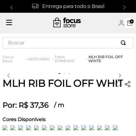
Entrega para todo o Brasil
Buscar
Festa
MLH RIB FOIL OFF
VESTUÁRIO
(Celebrate)
WHITE
MLH RIB FOIL OFF WHITE
Por:
R$
37
,
36
/
m
Cores Disponíveis