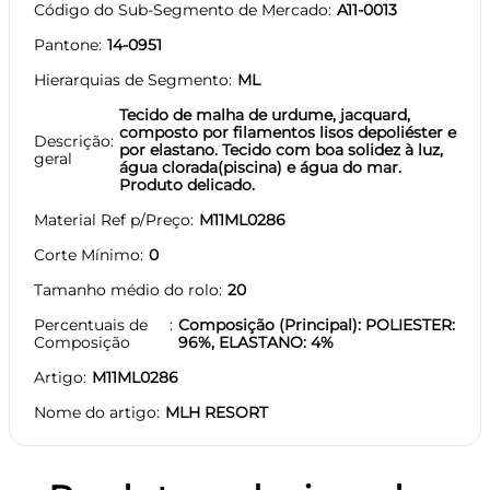
Código do Sub-Segmento de Mercado
A11-0013
Pantone
14-0951
Hierarquias de Segmento
ML
Tecido de malha de urdume, jacquard,
composto por filamentos lisos depoliéster e
Descrição
por elastano. Tecido com boa solidez à luz,
geral
água clorada(piscina) e água do mar.
Produto delicado.
Material Ref p/Preço
M11ML0286
Corte Mínimo
0
Tamanho médio do rolo
20
Percentuais de
Composição (Principal): POLIESTER:
Composição
96%, ELASTANO: 4%
Artigo
M11ML0286
Nome do artigo
MLH RESORT