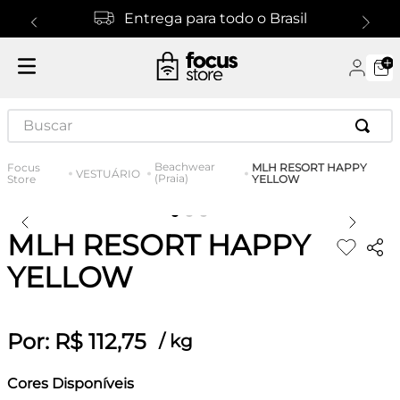
Entrega para todo o Brasil
Buscar
Beachwear
MLH RESORT HAPPY
VESTUÁRIO
(Praia)
YELLOW
MLH RESORT HAPPY
YELLOW
Por:
R$
112
,
75
/
kg
Cores Disponíveis