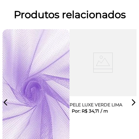
Produtos relacionados
PELE LUXE VERDE LIMA
Por:
R$
34
,
71
/
m