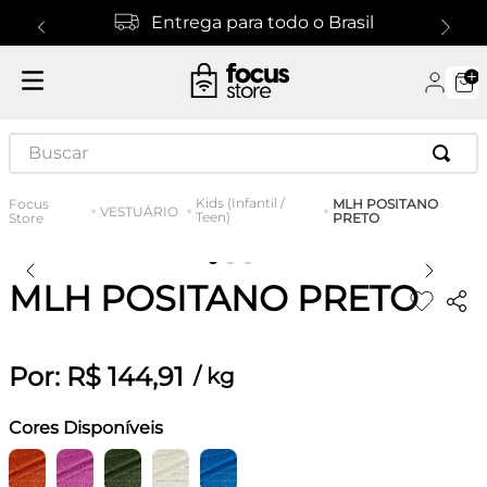
Entrega para todo o Brasil
Buscar
Kids (Infantil /
MLH POSITANO
VESTUÁRIO
Teen)
PRETO
MLH POSITANO PRETO
Por:
R$
144
,
91
/
kg
Cores Disponíveis