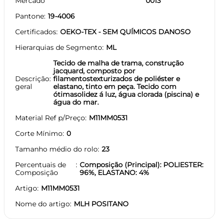
Mercado
0013
Pantone
19-4006
Certificados
OEKO-TEX - SEM QUÍMICOS DANOSO
Hierarquias de Segmento
ML
Tecido de malha de trama, construção
jacquard, composto por
Descrição
filamentostexturizados de poliéster e
geral
elastano, tinto em peça. Tecido com
ótimasolidez á luz, água clorada (piscina) e
água do mar.
Material Ref p/Preço
M11MM0531
Corte Mínimo
0
Tamanho médio do rolo
23
Percentuais de
Composição (Principal): POLIESTER:
Composição
96%, ELASTANO: 4%
Artigo
M11MM0531
Nome do artigo
MLH POSITANO