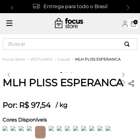
Entrega para todo o Brasil
Buscar
MLH PLISS ESPERANCA
VESTUÁRIO
Casual
MLH PLISS ESPERANCA
Por:
R$
97
,
54
/
kg
Cores Disponíveis