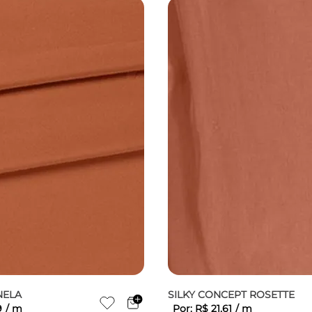
NELA
SILKY CONCEPT ROSETTE
9
/
m
Por:
R$
21
,
61
/
m