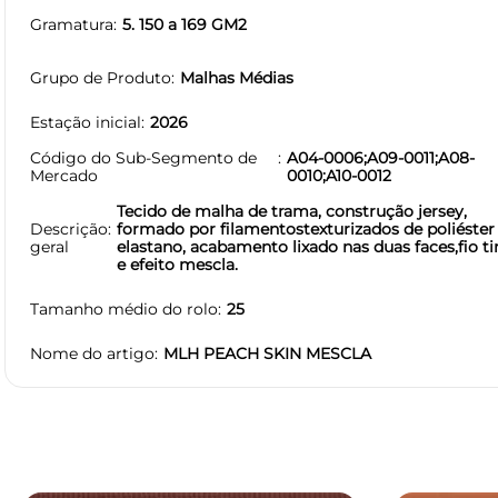
Gramatura
5. 150 a 169 GM2
Grupo de Produto
Malhas Médias
Estação inicial
2026
Código do Sub-Segmento de
A04-0006;A09-0011;A08-
Mercado
0010;A10-0012
Tecido de malha de trama, construção jersey,
Descrição
formado por filamentostexturizados de poliéster
geral
elastano, acabamento lixado nas duas faces,fio ti
e efeito mescla.
Tamanho médio do rolo
25
Nome do artigo
MLH PEACH SKIN MESCLA