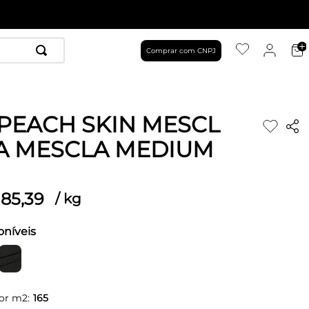
Comprar com CNPJ
PEACH SKIN MESCL
A MESCLA MEDIUM
85
,
39
/
kg
oníveis
or m2:
165