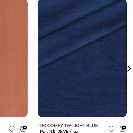
TRC COMFY TWILIGHT BLUE
Por:
R$
125
,
76
/
kg