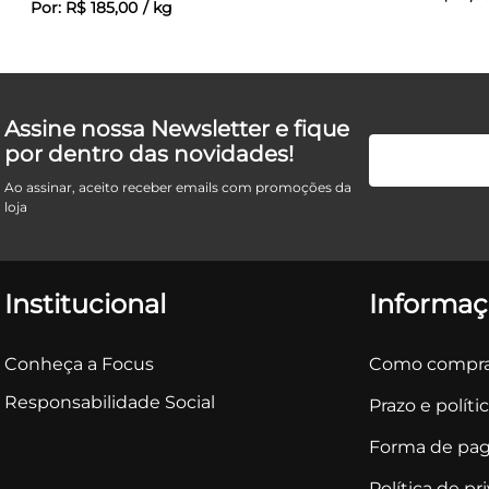
Por:
R$
185
,
00
/
kg
Assine nossa Newsletter e fique
por dentro das novidades!
Ao assinar, aceito receber emails com promoções da
loja
Institucional
Informaç
Conheça a Focus
Como compra
Responsabilidade Social
Prazo e políti
Forma de pa
Política de pr