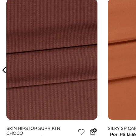
SKIN RIPSTOP SUPR KTN
SILKY SP CA
CHOCO
Por:
R$
13
,
6