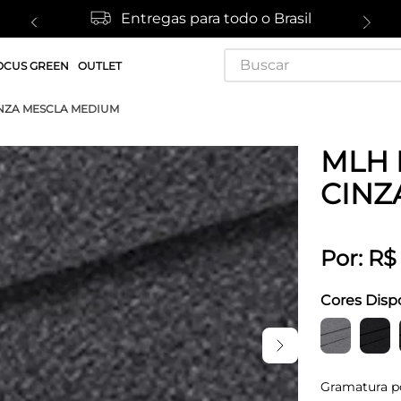
Entregas para todo o Brasil
Buscar
OCUS GREEN
OUTLET
INZA MESCLA MEDIUM
MLH 
CINZ
Por:
R$
Cores Disp
Gramatura p