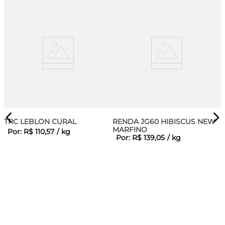
TRC LEBLON CURAL
RENDA JG60 HIBISCUS NEW
MARFINO
Por:
R$
110
,
57
/
kg
Por:
R$
139
,
05
/
kg