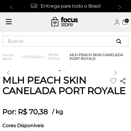
Entrega para todo o Brasil
Buscar
Moda
MLH PEACH SKIN CANELADA
VESTUÁRIO
Íntima
PORT ROYALE
MLH PEACH SKIN
CANELADA PORT ROYALE
Por:
R$
70
,
38
/
kg
Cores Disponíveis