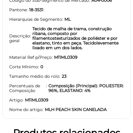
Código do Sub-Segmento de Mercado
A04-0006
Pantone
18-3531
Hierarquias de Segmento
ML
Tecido de malha de trama, construção
ribana, composto por
Descrição
filamentostexturizados de poliéster e por
geral
elastano, tinto em peça. Tecidolevemente
lixado em um dos lados.
Material Ref p/Preço
M11ML0309
Corte Mínimo
0
Tamanho médio do rolo
23
Percentuais de
Composição (Principal): POLIESTER:
Composição
96%, ELASTANO: 4%
Artigo
M11ML0309
Nome do artigo
MLH PEACH SKIN CANELADA
Produtos relacionados