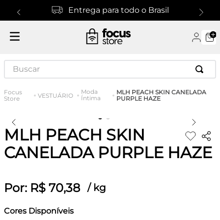
Entrega para todo o Brasil
Buscar
Moda
MLH PEACH SKIN CANELADA
VESTUÁRIO
Íntima
PURPLE HAZE
MLH PEACH SKIN
CANELADA PURPLE HAZE
Por:
R$
70
,
38
/
kg
Cores Disponíveis