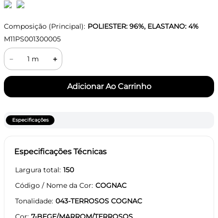
Composição (Principal):
POLIESTER: 96%, ELASTANO: 4%
M11PS001300005
－
＋
Especificações
Especificações Técnicas
Largura total
150
Código / Nome da Cor
COGNAC
Tonalidade
043-TERROSOS COGNAC
Cor
7-BEGE/MARROM/TERROSOS