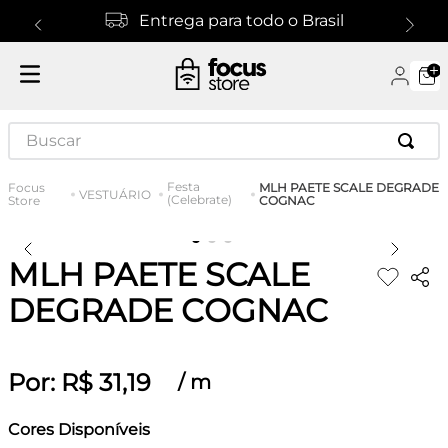
Entrega para todo o Brasil
Buscar
Festa
MLH PAETE SCALE DEGRADE
VESTUÁRIO
(Celebrate)
COGNAC
MLH PAETE SCALE
DEGRADE COGNAC
Por:
R$
31
,
19
/
m
Cores Disponíveis