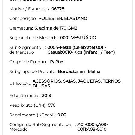
Motivo / Estampas
06776
Composição
POLIESTER, ELASTANO
Gramatura
6. acima de 170 GM2
Segmento de Mercado
0001-VESTUÁRIO
Sub-Segmento
0004-Festa (Celebrate);0011-
de Mercado
Casual;0010-Kids (Infantil / Teen)
Grupo de Produto
Paêtes
Subgrupo de Produto
Bordados em Malha
ACESSÓRIOS, SAIAS, JAQUETAS, TERNOS,
Utilização
BLUSAS
Estação inicial
2013
Peso bruto (G/M)
570
Rendimento (KG=>M)
0.00
Código do Sub-Segmento de
A01-0004;A09-
Mercado
0011;A08-0010