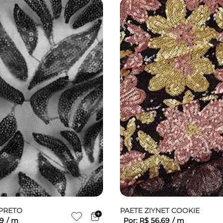
 PRETO
PAETE ZIYNET COOKIE
9
/
m
Por:
R$
56
,
69
/
m