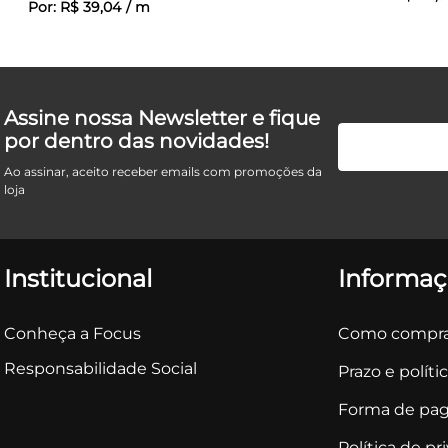
Por:
R$
39
,
04
/
m
Assine nossa Newsletter e fique
por dentro das novidades!
Ao assinar, aceito receber emails com promoções da
loja
Institucional
Informaç
Conheça a Focus
Como compra
Responsabilidade Social
Prazo e políti
Forma de pa
Política de pr