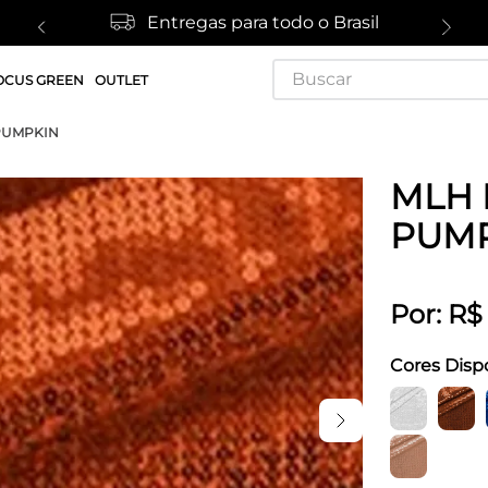
Entregas para todo o Brasil
Buscar
OCUS GREEN
OUTLET
 PUMPKIN
MLH 
PUM
Por:
R$
Cores Disp