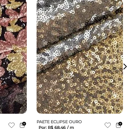
PAETE ECLIPSE OURO
Por:
R$
68
,
46
/
m