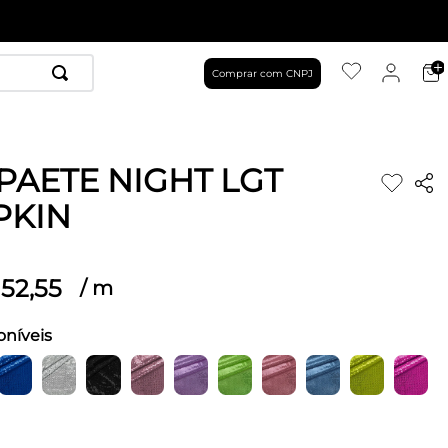
Comprar com CNPJ
PAETE NIGHT LGT
PKIN
52
,
55
/
m
oníveis