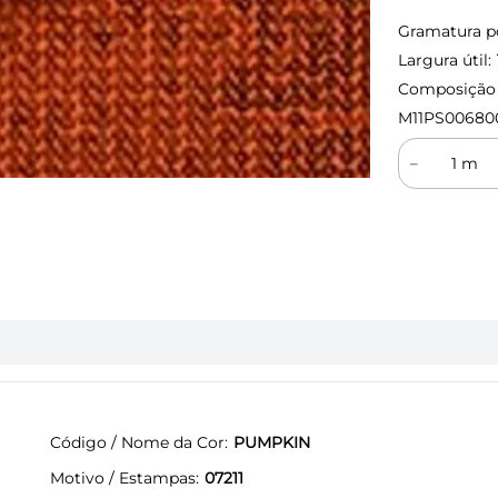
Gramatura p
Largura útil:
Composição (
M11PS00680
－
Código / Nome da Cor
PUMPKIN
Motivo / Estampas
07211