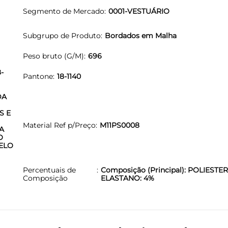
Segmento de Mercado
0001-VESTUÁRIO
Subgrupo de Produto
Bordados em Malha
Peso bruto (G/M)
696
-
Pantone
18-1140
DA
S E
Material Ref p/Preço
M11PS0008
A
O
ELO
Percentuais de
Composição (Principal): POLIESTER
Composição
ELASTANO: 4%