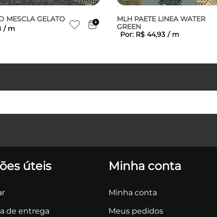
D MESCLA GELATO
MLH PAETE LINEA WATER
GREEN
8
/
m
Por:
R$
44
,
93
/
m
ões úteis
Minha conta
r
Minha conta
ca de entrega
Meus pedidos