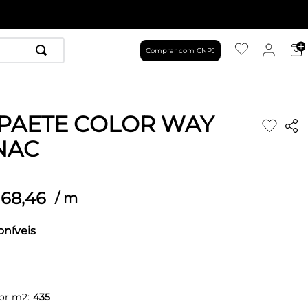
Comprar com CNPJ
PAETE COLOR WAY
NAC
68
,
46
/
m
oníveis
or m2:
435