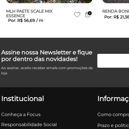
MLH PAETE SCALE MIX
RENDA BON
ESSENCE
Por:
R$
21
,
3
Por:
R$
56
,
69
/
m
Assine nossa Newsletter e fique
por dentro das novidades!
Ao assinar, aceito receber emails com promoções da
loja
Institucional
Informaç
Conheça a Focus
Como compra
Responsabilidade Social
Prazo e políti