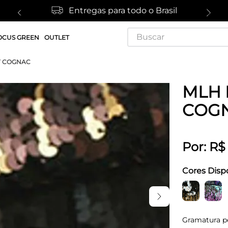
Entregas para todo o Brasil
Buscar
OCUS GREEN
OUTLET
Y COGNAC
MLH 
COG
Por:
R$
Cores Disp
Gramatura p