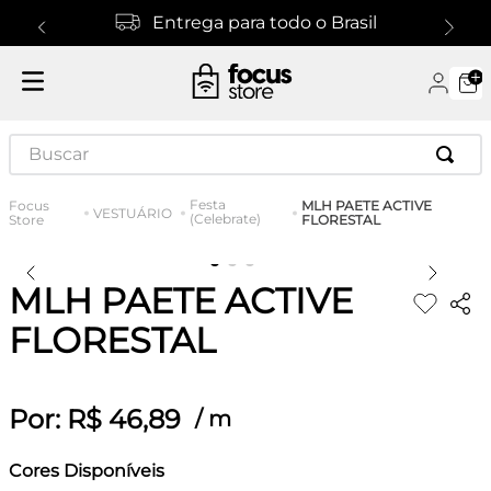
Entrega para todo o Brasil
Buscar
Festa
MLH PAETE ACTIVE
VESTUÁRIO
(Celebrate)
FLORESTAL
MLH PAETE ACTIVE
FLORESTAL
Por:
R$
46
,
89
/
m
Cores Disponíveis