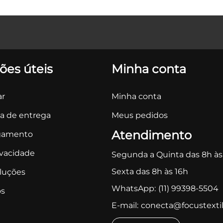
ões úteis
Minha conta
r
Minha conta
ca de entrega
Meus pedidos
Atendimento
gamento
ivacidade
Segunda a Quinta das 8h às
Sexta das 8h às 16h
oluções
WhatsApp:
(11) 99398-5504
s
E-mail:
conecta@focustextil