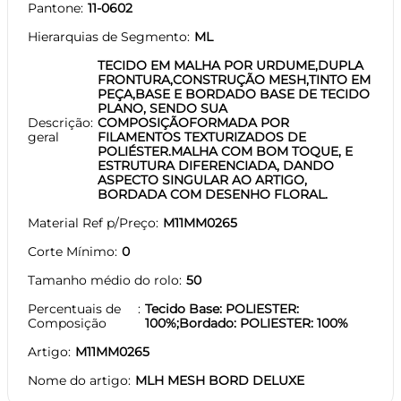
Pantone
11-0602
Hierarquias de Segmento
ML
TECIDO EM MALHA POR URDUME,DUPLA
FRONTURA,CONSTRUÇÃO MESH,TINTO EM
PEÇA,BASE E BORDADO BASE DE TECIDO
PLANO, SENDO SUA
Descrição
COMPOSIÇÃOFORMADA POR
geral
FILAMENTOS TEXTURIZADOS DE
POLIÉSTER.MALHA COM BOM TOQUE, E
ESTRUTURA DIFERENCIADA, DANDO
ASPECTO SINGULAR AO ARTIGO,
BORDADA COM DESENHO FLORAL.
Material Ref p/Preço
M11MM0265
Corte Mínimo
0
Tamanho médio do rolo
50
Percentuais de
Tecido Base: POLIESTER:
Composição
100%;Bordado: POLIESTER: 100%
Artigo
M11MM0265
Nome do artigo
MLH MESH BORD DELUXE