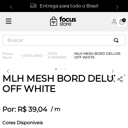
Entrega para todo o Brasil
Buscar
Festa
MLH MESH BORD DELUXE
VESTUÁRIO
(Celebrate)
OFF WHITE
MLH MESH BORD DELUXE
OFF WHITE
Por:
R$
39
,
04
/
m
Cores Disponíveis