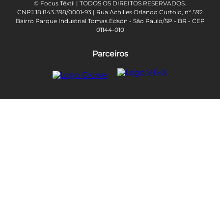
© Focus Têxtil | TODOS OS DIREITOS RESERVADOS.
CNPJ 18.843.398/0001-93 | Rua Achilles Orlando Curtolo, nº 592
Bairro Parque Industrial Tomas Edson - São Paulo/SP - BR - CEP
01144-010
Parceiros