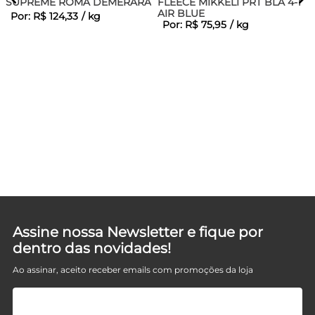
SUPREME ROMA DEMERARA
FLEECE MIKKELI PRT BLA 4-1
AIR BLUE
Por:
R$
124
,
33
/
kg
Por:
R$
75
,
95
/
kg
ON
Assine nossa Newsletter e fique por
dentro das novidades!
Ao assinar, aceito receber emails com promoções da loja