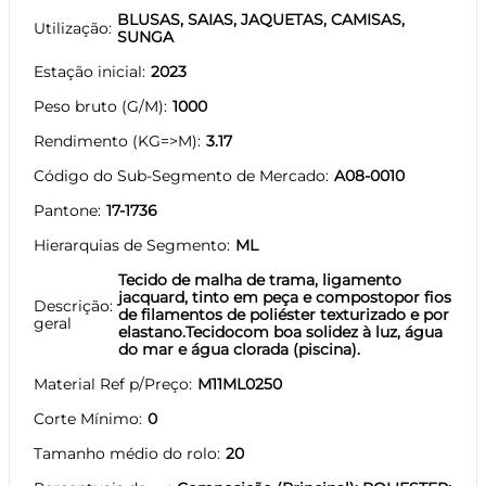
BLUSAS, SAIAS, JAQUETAS, CAMISAS,
Utilização
SUNGA
Estação inicial
2023
Peso bruto (G/M)
1000
Rendimento (KG=>M)
3.17
Código do Sub-Segmento de Mercado
A08-0010
Pantone
17-1736
Hierarquias de Segmento
ML
Tecido de malha de trama, ligamento
jacquard, tinto em peça e compostopor fios
Descrição
de filamentos de poliéster texturizado e por
geral
elastano.Tecidocom boa solidez à luz, água
do mar e água clorada (piscina).
Material Ref p/Preço
M11ML0250
Corte Mínimo
0
Tamanho médio do rolo
20