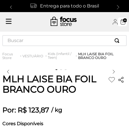
Entrega para todo o Brasil
Buscar
Kids (Infantil /
MLH LAISE BIA FOIL
VESTUÁRIO
Teen)
BRANCO OURO
MLH LAISE BIA FOIL
BRANCO OURO
Por:
R$
123
,
87
/
kg
Cores Disponíveis