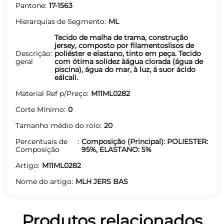
Pantone
17-1563
Hierarquias de Segmento
ML
Tecido de malha de trama, construção
jersey, composto por filamentoslisos de
Descrição
poliéster e elastano, tinto em peça. Tecido
geral
com ótima solidez àágua clorada (água de
piscina), água do mar, à luz, á suor ácido
eálcali.
Material Ref p/Preço
M11ML0282
Corte Mínimo
0
Tamanho médio do rolo
20
Percentuais de
Composição (Principal): POLIESTER:
Composição
95%, ELASTANO: 5%
Artigo
M11ML0282
Nome do artigo
MLH JERS BAS
Produtos relacionados