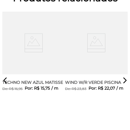
TECHNO NEW AZUL MATISSE
WIND W/R VERDE PISCINA
Por:
R$
15
,
75
/
m
Por:
R$
22
,
07
/
m
De:
R$
16
,
95
De:
R$
23
,
83