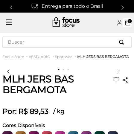
Entrega para todo o Brasil
Buscar
MLH JERS BAS BERGAMOTA
VESTUÁRIO
Sportwea
MLH JERS BAS
BERGAMOTA
Por:
R$
89
,
53
/
kg
Cores Disponíveis