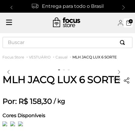
Entrega para todo o Brasil
Buscar
MLH JACQ LUX 6 SORTE
VESTUÁRIO
Casual
MLH JACQ LUX 6 SORTE
Por:
R$
158
,
30
/
kg
Cores Disponíveis