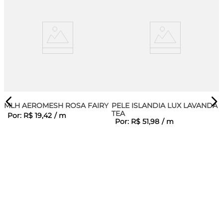
MLH AEROMESH ROSA FAIRY
PELE ISLANDIA LUX LAVANDA
TEA
Por:
R$
19
,
42
/
m
Por:
R$
51
,
98
/
m